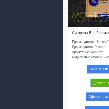
Сигареты Ява Золота
Производитель:
British 
Производство:
Россия
Аромат:
Без аромата
Содержание смолы:
6 мг
Цена за 1 па
Добавить 
Оформить зак