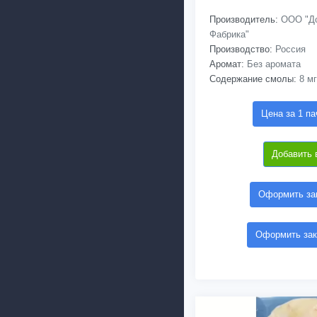
Производитель:
ООО "До
Фабрика"
Производство:
Россия
Аромат:
Без аромата
Содержание смолы:
8 мг
Цена за 1 па
Добавить 
Оформить зак
Оформить зак