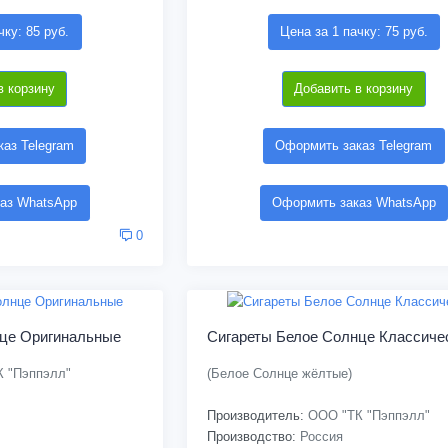
чку: 85 руб.
Цена за 1 пачку: 75 руб.
в корзину
Добавить в корзину
аз Telegram
Оформить заказ Telegram
аз WhatsApp
Оформить заказ WhatsApp
0
нце Оригинальные
Сигареты Белое Солнце Классиче
 "Пэппэлл"
(Белое Солнце жёлтые)
Производитель:
ООО "ТК "Пэппэлл"
Производство:
Россия