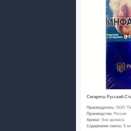
Сигареты Русский Ст
Производитель:
ООО "Пе
Производство:
Россия
Аромат:
Без аромата
Содержание смолы:
6 мг