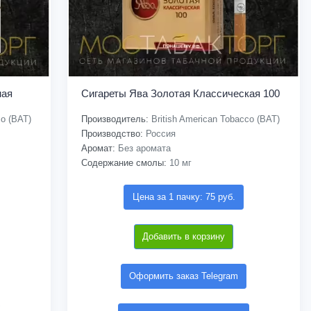
ная
Сигареты Ява Золотая Классическая 100
co (BAT)
Производитель:
British American Tobacco (BAT)
Производство:
Россия
Аромат:
Без аромата
Содержание смолы:
10 мг
Цена за 1 пачку: 75 руб.
Добавить в корзину
Оформить заказ Telegram