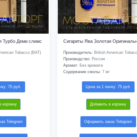
я Турбо Деми слимс
Сигареты Ява Золотая Оригиналь
American Tobacco (BAT)
Производитель:
British American Tobac
Производство:
Россия
Аромат:
Без аромата
Содержание смолы:
7 мг
чку: 75 руб.
Цена за 1 пачку: 75 руб.
в корзину
Добавить в корзину
аз Telegram
Оформить заказ Telegram