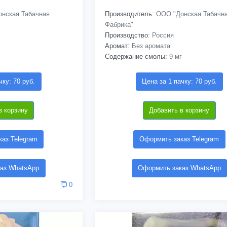
нская Табачная
Производитель:
ООО "Донская Табачн
Фабрика"
Производство:
Россия
Аромат:
Без аромата
Содержание смолы:
9 мг
чку: 70 руб.
Цена за 1 пачку: 70 руб.
в корзину
Добавить в корзину
аз Telegram
Оформить заказ Telegram
аз WhatsApp
Оформить заказ WhatsApp
0