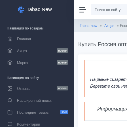
Tabac New
Tabac new
»
Акциз
» Рос
Навигация по товарам
Главная
Купить Россия опт
Акциз
новое
Марка
новое
Навигация по сайту
На рынке сигарет
Берегите свои не
Отзывы
новое
Расширенный поиск
Информация,
Последние товары
+50
Комментарии