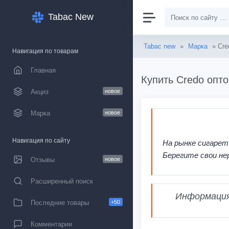
Tabac New
Tabac new
»
Марка
» Cre
Навигация по товарам
Главная
Купить Credo опто
Акциз
новое
Марка
новое
Навигация по сайту
На рынке сигарет
Берегите свои не
Отзывы
новое
Расширенный поиск
Информация,
Последние товары
+50
Комментарии