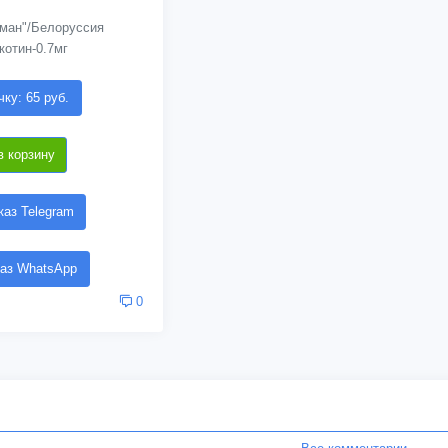
ман"/Белоруссия
котин-0.7мг
чку: 65 руб.
в корзину
аз Telegram
аз WhatsApp
0