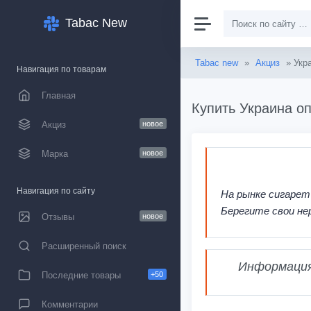
Tabac New
Tabac new
»
Акциз
» Укр
Навигация по товарам
Главная
Купить Украина оп
Акциз
новое
Марка
новое
Навигация по сайту
На рынке сигарет
Берегите свои не
Отзывы
новое
Расширенный поиск
Информация,
Последние товары
+50
Комментарии