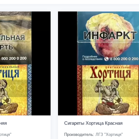
няя
Сигареты Хортица Красная
ртиця"
Производитель:
ЛГЗ "Хортиця"