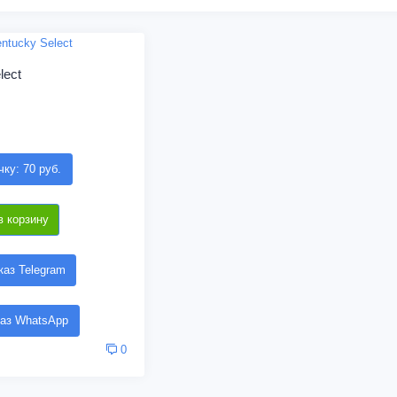
lect
чку: 70 руб.
в корзину
аз Telegram
аз WhatsApp
0