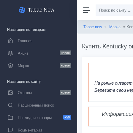
Tabac New
Tabac new
»
Марка
» Ken
Навигация по товарам
Главная
Купить Kentucky о
Акциз
новое
Марка
новое
Навигация по сайту
На рынке сигарет
Берегите свои не
Отзывы
новое
Расширенный поиск
Информация,
Последние товары
+50
Комментарии