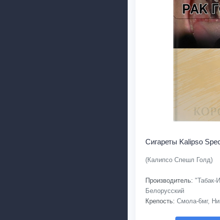
Сигареты Kalipso Spec
(Калипсо Спешл Голд)
Производитель:
"Табак-И
Белорусский
Крепость:
Смола-6мг, Ни