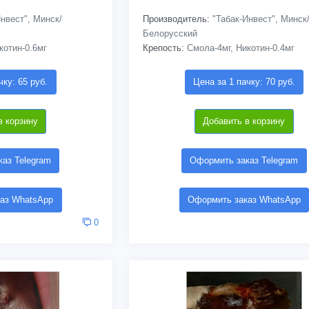
нвест", Минск/
Производитель:
"Табак-Инвест", Минск
Белорусский
котин-0.6мг
Крепость:
Смола-4мг, Никотин-0.4мг
чку: 65 руб.
Цена за 1 пачку: 70 руб.
в корзину
Добавить в корзину
аз Telegram
Оформить заказ Telegram
аз WhatsApp
Оформить заказ WhatsApp
0