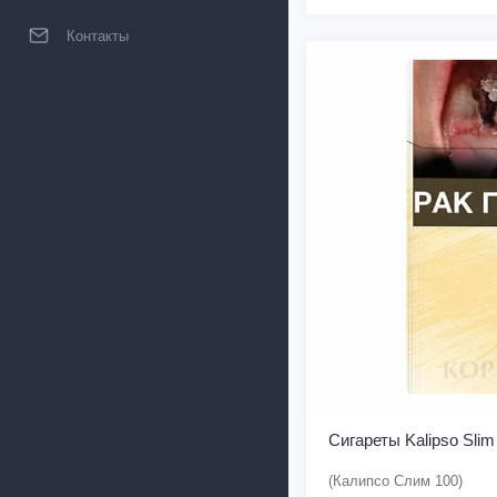
Контакты
Сигареты Kalipso Slim
(Калипсо Слим 100)