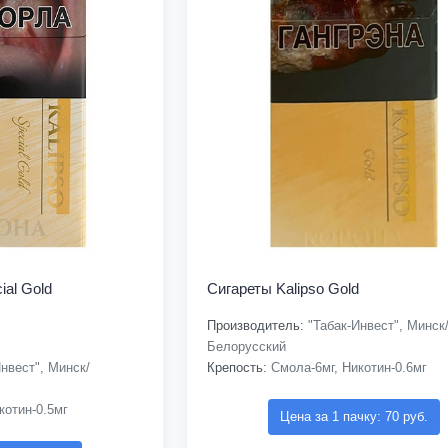
ial Gold
Сигареты Kalipso Gold
Производитель:
"Табак-Инвест", Минск
Белорусский
нвест", Минск/
Крепость:
Смола-6мг, Никотин-0.6мг
котин-0.5мг
Цена за 1 пачку: 70 руб.