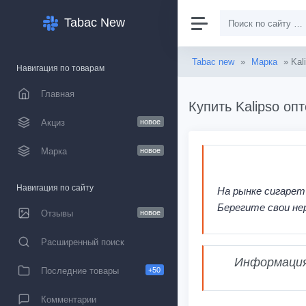
Tabac New
Tabac new
»
Марка
» Kal
Навигация по товарам
Главная
Купить Kalipso оп
Акциз
новое
Марка
новое
Навигация по сайту
На рынке сигарет
Берегите свои не
Отзывы
новое
Расширенный поиск
Информация,
Последние товары
+50
Комментарии