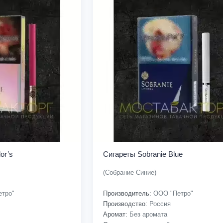
or’s
Сигареты Sobranie Blue
(Собрание Синие)
тро"
Производитель:
ООО "Петро"
Производство:
Россия
Аромат:
Без аромата