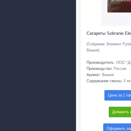
Сигареты Sobranie El
(Собрание Элемент Руби
Вишня)
Производитель:
ООО "Дж
Производство:
Россия
Аромат:
Вишня
Содержание смолы:
5 мг
Цена за 1 па
Добавить 
Оформить зак