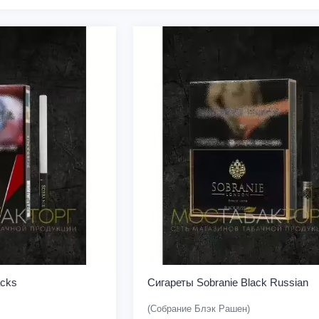
acks
Сигареты Sobranie Black Russian
(Собрание Блэк Рашен)