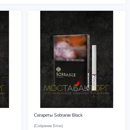
Сигареты Sobranie Black
(Собрание Блэк)