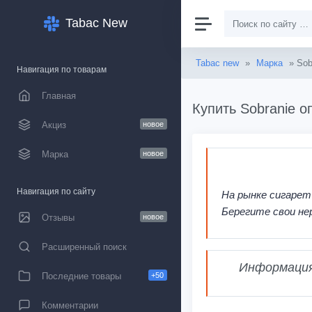
Tabac New
Tabac new
»
Марка
» Sob
Навигация по товарам
Главная
Купить Sobranie о
Акциз
новое
Марка
новое
Навигация по сайту
На рынке сигарет
Берегите свои не
Отзывы
новое
Расширенный поиск
Информация,
Последние товары
+50
Комментарии