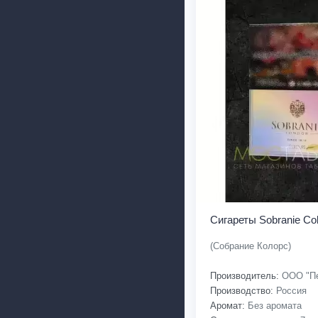
Сигареты Sobranie Col
(Собрание Колорс)
Производитель:
ООО "Пе
Производство:
Россия
Аромат:
Без аромата