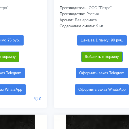
тро"
Производитель:
ООО "Петро"
Производство:
Россия
Аромат:
Без аромата
Содержание смолы:
9 мг
чку: 75 руб.
Цена за 1 пачку: 90 руб.
в корзину
Добавить в корзину
аз Telegram
Оформить заказ Telegram
аз WhatsApp
Оформить заказ WhatsApp
0