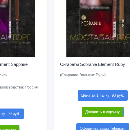
ement Sapphire
Сигареты Sobranie Element Ruby
фир)
(Собрание Элемент Руби)
роизводства: Россия
Цена за 1 пачку: 90 руб.
Добавить в корзину
чку: 90 руб.
Оформить заказ Telegram