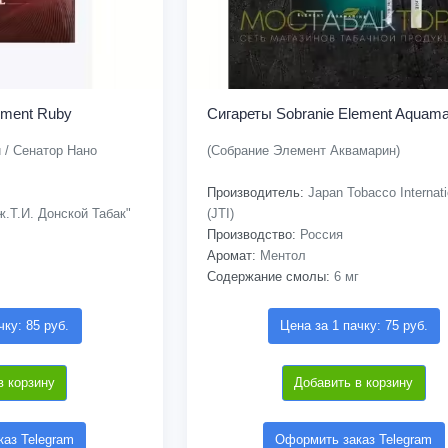
ement Ruby
Сигареты Sobranie Element Aquama
 / Сенатор Нано
(Собрание Элемент Аквамарин)
Производитель:
Japan Tobacco Internati
.Т.И. Донской Табак"
(JTI)
Производство:
Россия
Аромат:
Ментол
Содержание смолы:
6 мг
чку: 85 руб.
Цена за 1 пачку: 75 руб.
в корзину
Добавить в корзину
аз Telegram
Оформить заказ Telegram