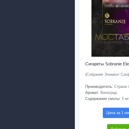
Сигареты Sobranie El
(Собрание Элемент Сап
Производитель:
Страна п
Аромат:
Виноград
Содержание смолы:
5 мг
Цена за 1 па